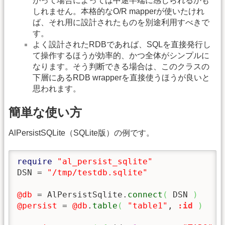
がって場合によっては中途半端に感じられるかも
しれません。本格的なO/R mapperが使いたけれ
ば、それ用に設計されたものを別途利用すべきで
す。
よく設計されたRDBであれば、SQLを直接発行し
て操作するほうが効率的、かつ全体がシンプルに
なります。そう判断できる場合は、このクラスの
下層にあるRDB wrapperを直接使うほうが良いと
思われます。
簡単な使い方
AlPersistSQLite（SQLite版）の例です。
require
"al_persist_sqlite"
DSN = 
"/tmp/testdb.sqlite"
@db
 = AlPersistSqlite.
connect
(
 DSN 
)
@persist
 = 
@db
.
table
(
"table1"
, 
:id
)