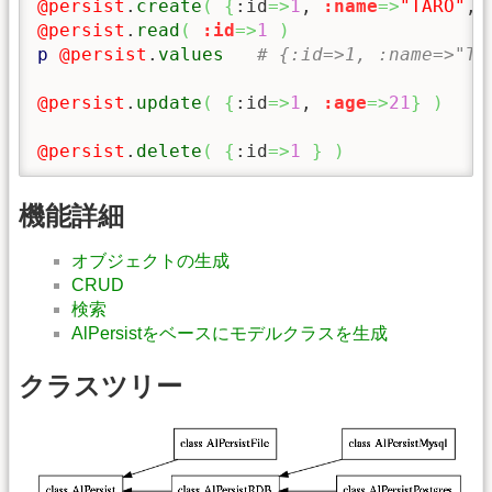
@persist
.
create
(
{
:id
=>
1
, 
:name
=>
"TARO"
, 
@persist
.
read
(
:id
=>
1
)
p
@persist
.
values
# {:id=>1, :name=>"TA
@persist
.
update
(
{
:id
=>
1
, 
:age
=>
21
}
)
@persist
.
delete
(
{
:id
=>
1
}
)
機能詳細
オブジェクトの生成
CRUD
検索
AlPersistをベースにモデルクラスを生成
クラスツリー