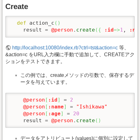
Create
def
 action_c
(
)
    result = 
@person
.
create
(
{
:id
=>
1
, 
:na
http://localhost:10080/index.rb?ctrl=tst&action=c
等、
&action=c をURL入力欄に手動で追加して、CREATEアク
ションをテストできます。
この例では、createメソッドの引数で、保存するデ
ータを与えています。
@person
[
:id
]
 = 
2
@person
[
:name
]
 = 
"Ishikawa"
@person
[
:age
]
 = 
20
    result = 
@person
.
create
(
)
データをアトリビュート(values)に個別に設定して