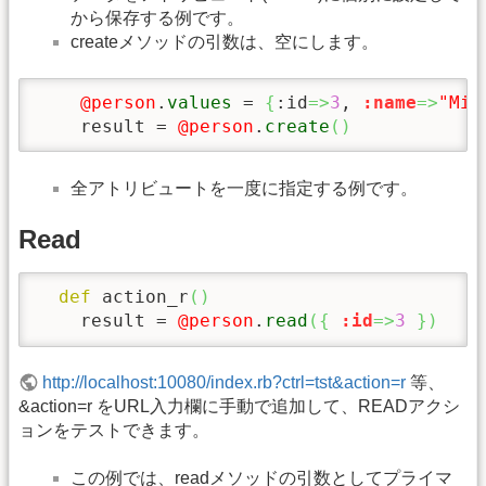
から保存する例です。
createメソッドの引数は、空にします。
@person
.
values
 = 
{
:id
=>
3
, 
:name
=>
"Miy
    result = 
@person
.
create
(
)
全アトリビュートを一度に指定する例です。
Read
def
 action_r
(
)
    result = 
@person
.
read
(
{
:id
=>
3
}
)
http://localhost:10080/index.rb?ctrl=tst&action=r
等、
&action=r をURL入力欄に手動で追加して、READアクシ
ョンをテストできます。
この例では、readメソッドの引数としてプライマ