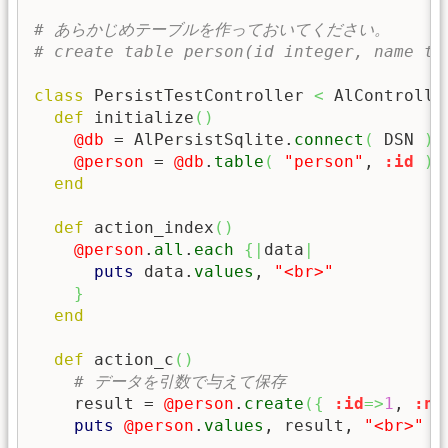
# あらかじめテーブルを作っておいてください。
# create table person(id integer, name te
class
 PersistTestController 
<
 AlController
def
 initialize
(
)
@db
 = AlPersistSqlite.
connect
(
 DSN 
)
@person
 = 
@db
.
table
(
"person"
, 
:id
)
end
def
 action_index
(
)
@person
.
all
.
each
{
|
data
|
puts
 data.
values
, 
"<br>"
}
end
def
 action_c
(
)
# データを引数で与えて保存
    result = 
@person
.
create
(
{
:id
=>
1
, 
:na
puts
@person
.
values
, result, 
"<br>"