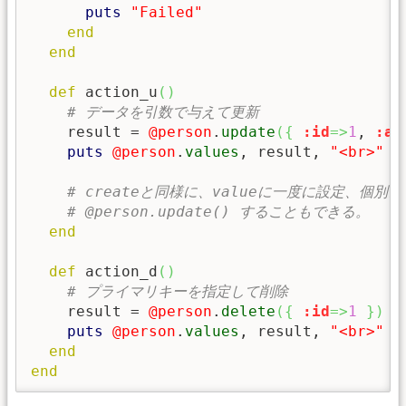
puts
"Failed"
end
end
def
 action_u
(
)
# データを引数で与えて更新
    result = 
@person
.
update
(
{
:id
=>
1
, 
:ag
puts
@person
.
values
, result, 
"<br>"
# createと同様に、valueに一度に設定、個別
# @person.update() することもできる。
end
def
 action_d
(
)
# プライマリキーを指定して削除
    result = 
@person
.
delete
(
{
:id
=>
1
}
)
puts
@person
.
values
, result, 
"<br>"
end
end