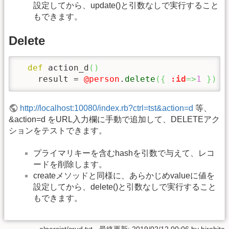
設定してから、update()と引数なしで実行すること
もできます。
Delete
def
 action_d
(
)
    result = 
@person
.
delete
(
{
:id
=>
1
}
)
http://localhost:10080/index.rb?ctrl=tst&action=d
等、
&action=d をURL入力欄に手動で追加して、DELETEアク
ションをテストできます。
プライマリキーを含むhashを引数で与えて、レコ
ードを削除します。
createメソッドと同様に、あらかじめvalueに値を
設定してから、delete()と引数なしで実行すること
もできます。
alpersist/crud.txt
· 最終更新:
2019/02/12 00:06
by
hirohito