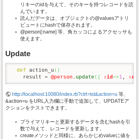
リキーのidを与えて、そのキーを持つレコードを読
んでいます。
読んだデータは、オブジェクトの@valuesアトリ
ビュートにhashで保存されます。
@person[:name] 等、角カッコによるアクセッサも
使えます。
Update
def
 action_u
(
)
    result = 
@person
.
update
(
{
:id
=>
1
, 
:ag
http://localhost:10080/index.rb?ctrl=tst&action=u
等、
&action=u をURL入力欄に手動で追加して、UPDATEア
クションをテストできます。
プライマリキーと更新するデータを含むhashを引
数で与えて、レコードを更新します。
createメソッドと同様に、あらかじめvalueに値を