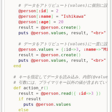
# データをアトリビュート(values)に個別に設
@person
[
:id
]
 = 
2
@person
[
:name
]
 = 
"Ishikawa"
@person
[
:age
]
 = 
20
    result = 
@person
.
create
(
)
puts
@person
.
values
, result, 
"<br>"
# データをアトリビュート(values)に一度に設
@person
.
values
 = 
{
:id
=>
3
, 
:name
=>
"Miy
    result = 
@person
.
create
(
)
puts
@person
.
values
, result, 
"<br>"
end
# キーを指定してデータを読み込み、内部(@values
# 引数には、プライマリキー以外の値が含まれていて
def
 action_r
(
)
    result = 
@person
.
read
(
{
:id
=>
3
}
)
if
 result

puts
@person
.
values
else