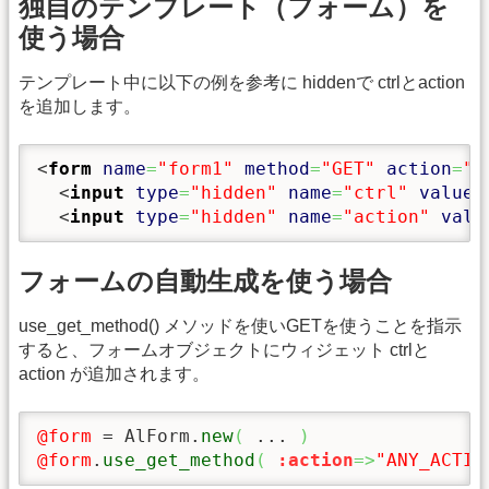
独自のテンプレート（フォーム）を
使う場合
テンプレート中に以下の例を参考に hiddenで ctrlとaction
を追加します。
<
form
name
=
"form1"
method
=
"GET"
action
=
"<
<
input
type
=
"hidden"
name
=
"ctrl"
value
=
<
input
type
=
"hidden"
name
=
"action"
valu
フォームの自動生成を使う場合
use_get_method() メソッドを使いGETを使うことを指示
すると、フォームオブジェクトにウィジェット ctrlと
action が追加されます。
@form
 = AlForm.
new
(
 ... 
)
@form
.
use_get_method
(
:action
=>
"ANY_ACTIO