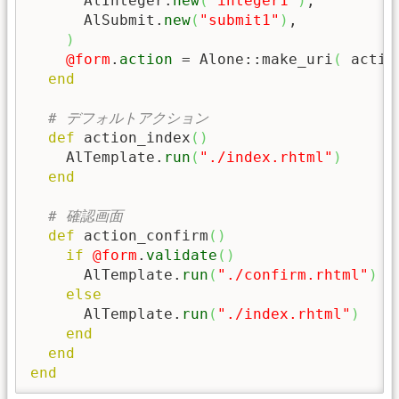
      AlInteger.
new
(
"integer1"
)
,

      AlSubmit.
new
(
"submit1"
)
,

)
@form
.
action
 = Alone::make_uri
(
 actio
end
# デフォルトアクション
def
 action_index
(
)
    AlTemplate.
run
(
"./index.rhtml"
)
end
# 確認画面
def
 action_confirm
(
)
if
@form
.
validate
(
)
      AlTemplate.
run
(
"./confirm.rhtml"
)
else
      AlTemplate.
run
(
"./index.rhtml"
)
end
end
end