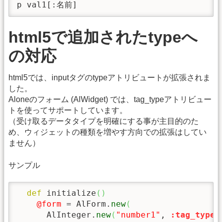
p val1[:名前]
html5で追加されたtypeへ
の対応
html5では、inputタグのtypeアトリビュートが拡張されま
した。
Aloneのフォーム (AlWidget) では、tag_typeアトリビュー
トを使ってサポートしています。
（受け取るデータタイプを明確にする事が主目的のた
め、ウィジェットの種類を増やす方向での拡張はしてい
ません）
サンプル
def
 initialize
(
)
@form
 = AlForm.
new
(
      AlInteger.
new
(
"number1"
, 
:tag_type
=