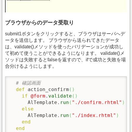
ブラウザからのデータ受取り
submit1ボタンをクリックすると、ブラウザはサーバへデ
ータを送信します。 ブラウザから送られてきたデータ
は、validate()メソッドを使ったバリデーションが成功し
て初めて使うことができるようになります。 validate()メ
ソッドは失敗するとfalseを返すので、ifで成功と失敗を場
合分けるようにします。
# 確認画面
def
 action_confirm
(
)
if
@form
.
validate
(
)
      AlTemplate.
run
(
"./confirm.rhtml"
)
else
      AlTemplate.
run
(
"./index.rhtml"
)
end
end