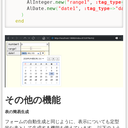
      AlInteger.
new
(
"range1"
, 
:tag_type
=>
      AlDate.
new
(
"date1"
, 
:tag_type
=>
"dat
)
end
その他の機能
表の簡易生成
フォームの自動生成と同じように、表示についても定型
的な表として生成する機能を備えています。 以下のよう