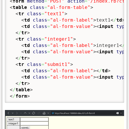
<
form
method
=
"POST"
action
=
"/index.rb?ctr
<
table
class
=
"al-form-table"
>
<
tr
class
=
"text1"
>
<
td
class
=
"al-form-label"
>
text1
<
/
td
>
<
td
class
=
"al-form-value"
><
input
type
<
/
tr
>
<
tr
class
=
"integer1"
>
<
td
class
=
"al-form-label"
>
integer1
<
/
t
<
td
class
=
"al-form-value"
><
input
type
<
/
tr
>
<
tr
class
=
"submit1"
>
<
td
class
=
"al-form-label"
><
/
td
>
<
td
class
=
"al-form-value"
><
input
type
<
/
tr
>
<
/
table
>
<
/
form
>