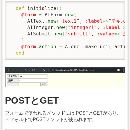
def
 initialize
(
)
@form
 = AlForm.
new
(
      AlText.
new
(
"text1"
, 
:label
=>
"テキスト
      AlInteger.
new
(
"integer1"
, 
:label
=>
"
      AlSubmit.
new
(
"submit1"
, 
:value
=>
"決
)
@form
.
action
 = Alone::make_uri
(
 actio
end
POSTとGET
フォームで使われるメソッドには POSTとGETがあり、
デフォルトでPOSTメソッドが使われます。