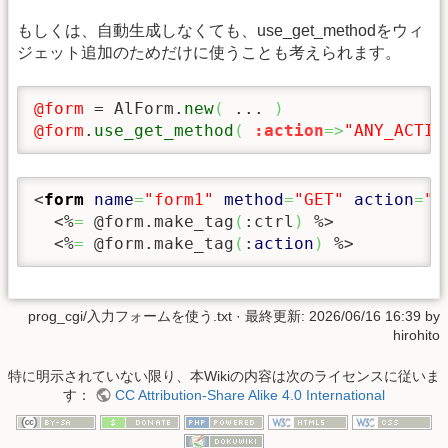
もしくは、自動生成しなくても、use_get_methodをウィ
ジェット追加のためだけに使うことも考えられます。
@form
 = AlForm.
new
(
 ... 
)
@form
.
use_get_method
(
:action
=>
"ANY_ACTIO
<
form
name
=
"form1"
method
=
"GET"
action
=
"<
<%
=
 @form.make_tag
(
:ctrl
)
 %>
<%
=
 @form.make_tag
(
:
action
)
 %>
prog_cgi/入力フォームを使う.txt
· 最終更新:
2026/06/16 16:39
by
hirohito
特に明示されていない限り、本Wikiの内容は次のライセンスに従いま
す：
CC Attribution-Share Alike 4.0 International