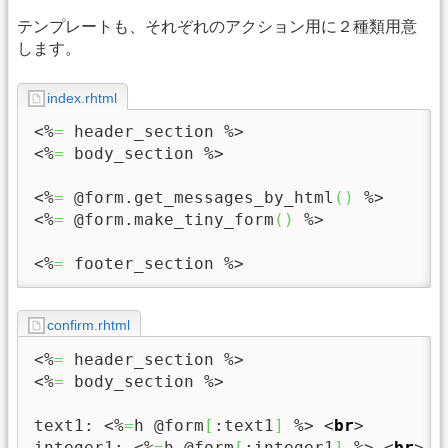
テンプレートも、それぞれのアクション用に２種類用意
します。
index.rhtml
<%
=
 header_section %>
<%
=
 body_section %>
<%
=
 @form.get_messages_by_html
(
)
 %>
<%
=
 @form.make_tiny_form
(
)
 %>
<%
=
 footer_section %>
confirm.rhtml
<%
=
 header_section %>
<%
=
 body_section %>
text1: 
<%
=
h @form
[
:text1
]
 %>
<
br
>
integer1: 
<%
=
h @form
[
:integer1
]
 %>
<
br
>