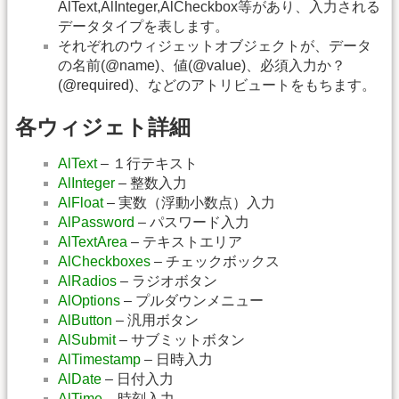
AlText,AlInteger,AlCheckbox等があり、入力される
データタイプを表します。
それぞれのウィジェットオブジェクトが、データ
の名前(@name)、値(@value)、必須入力か？
(@required)、などのアトリビュートをもちます。
各ウィジェト詳細
AlText
– １行テキスト
AlInteger
– 整数入力
AlFloat
– 実数（浮動小数点）入力
AlPassword
– パスワード入力
AlTextArea
– テキストエリア
AlCheckboxes
– チェックボックス
AlRadios
– ラジオボタン
AlOptions
– プルダウンメニュー
AlButton
– 汎用ボタン
AlSubmit
– サブミットボタン
AlTimestamp
– 日時入力
AlDate
– 日付入力
AlTime
– 時刻入力