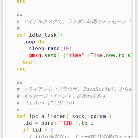
end
##
# アイドルタスクで、ランダム時間でメッセージ（イ
#
def
 idle_task
(
)
loop
do
sleep
rand
(
10
)
@msg
.
send
(
{
"time"
=>
Time
.
now
.
to_s
}
end
end
##
# クライアント（ブラウザ, JavaScript）から
# メッセージ（イベント）の配列を返す。
#  listen {"TID":n}
#
def
 ipc_a_listen
(
 sock, param 
)
    tid = param
[
"TID"
]
.
to_i
if
 tid 
>
0
# TIDが有効なら、キュー内TID以降のメッセ