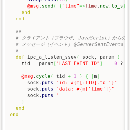
@msg
.
send
(
{
"time"
=>
Time
.
now
.
to_s
}
end
end
##
# クライアント（ブラウザ, JavaScript）から
# メッセージ（イベント）をServerSentEvent
#
def
 ipc_a_listen_ssev
(
 sock, param 
)
    tid = param
[
"LAST_EVENT_ID"
]
 == 
0
 ? 
@
@msg
.
cycle
(
 tid 
+
1
)
{
|
m
|
      sock.
puts
"id: #{m[:TID].to_i}"
      sock.
puts
"data: #{m['time']}"
      sock.
puts
""
}
end
end