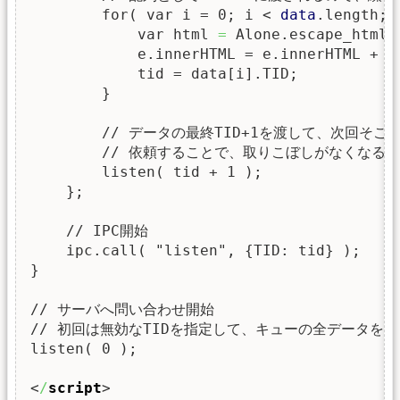
        for( var i = 0; i 
< 
data
.length; 
            var html 
=
 Alone.escape_html
(
            e.innerHTML = e.innerHTML + ht
            tid = data[i].TID;

        }

        // データの最終TID+1を渡して、次回そこ
        // 依頼することで、取りこぼしがなくなる。

        listen( tid + 1 );

    };

    // IPC開始

    ipc.call( "listen", {TID: tid} );

}

// サーバへ問い合わせ開始

// 初回は無効なTIDを指定して、キューの全データを取
listen( 0 );

<
/
script
>