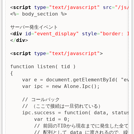
<
script
type
=
"text/javascript"
src
=
"/js/a
<%
=
 body_section %>
<
div
id
=
"event_display"
style
=
"border: 1p
<
/
div
>
<
script
type
=
"text/javascript"
>
function listen( tid )

{

    var e = document.getElementById( "even
    var ipc = new Alone.Ipc();

    // コールバック

    // （ここで接続は一旦切れている）

    ipc.success = function( data, status )
        var tid = 0;

        // 前回のTIDから現在までに発生した全ての
        // 配列として data に渡されるので、繰