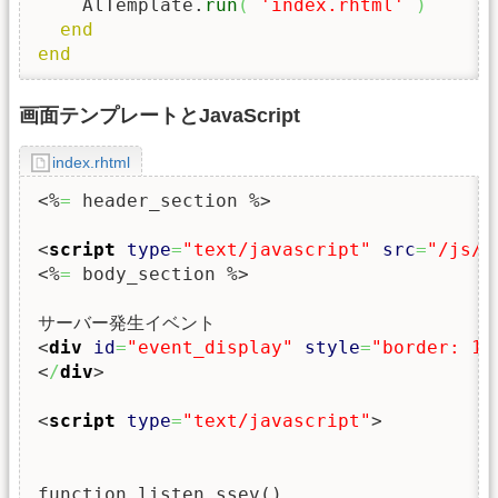
    AlTemplate.
run
(
'index.rhtml'
)
end
end
画面テンプレートとJavaScript
index.rhtml
<%
=
 header_section %>
<
script
type
=
"text/javascript"
src
=
"/js/a
<%
=
 body_section %>
<
div
id
=
"event_display"
style
=
"border: 1p
<
/
div
>
<
script
type
=
"text/javascript"
>
function listen_ssev()
