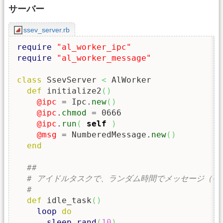
サーバー
ssev_server.rb
require
"al_worker_ipc"
require
"al_worker_message"
class
 SsevServer 
<
 AlWorker

def
 initialize2
(
)
@ipc
 = Ipc.
new
(
)
@ipc
.
chmod
 = 0666

@ipc
.
run
(
self
)
@msg
 = NumberedMessage.
new
(
)
end
##
# アイドルタスクで、ランダム時間でメッセージ（イ
#
def
 idle_task
(
)
loop
do
sleep
rand
(
10
)