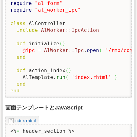
require
"al_form"
require
"al_worker_ipc"
class
 AlController

include
AlWorker::IpcAction
def
 initialize
(
)
@ipc
 = 
AlWorker::Ipc
.
open
(
"/tmp/come
end
def
 action_index
(
)
    AlTemplate.
run
(
'index.rhtml'
)
end
end
画面テンプレートとJavaScript
index.rhtml
<%
=
 header_section %>