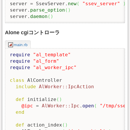
server = SsevServer.
new
(
"ssev_server"
)
server.
parse_option
(
)
server.
daemon
(
)
Alone cgiコントローラ
main.rb
require
"al_template"
require
"al_form"
require
"al_worker_ipc"
class
 AlController

include
AlWorker::IpcAction
def
 initialize
(
)
@ipc
 = 
AlWorker::Ipc
.
open
(
"/tmp/ssev
end
def
 action_index
(
)