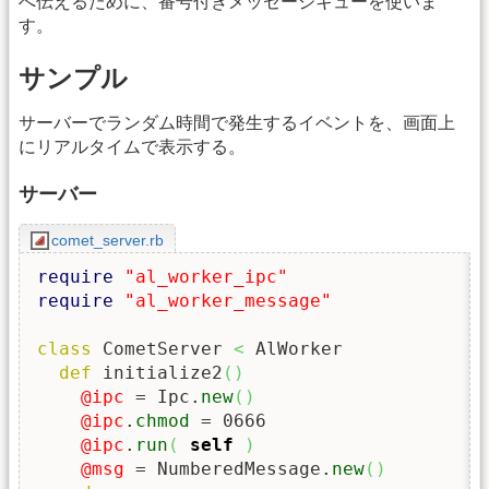
へ伝えるために、番号付きメッセージキューを使いま
す。
サンプル
サーバーでランダム時間で発生するイベントを、画面上
にリアルタイムで表示する。
サーバー
comet_server.rb
require
"al_worker_ipc"
require
"al_worker_message"
class
 CometServer 
<
 AlWorker

def
 initialize2
(
)
@ipc
 = Ipc.
new
(
)
@ipc
.
chmod
 = 0666

@ipc
.
run
(
self
)
@msg
 = NumberedMessage.
new
(
)