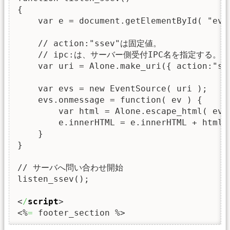
{

    var e = document.getElementById( "even
    // action:"ssev"は固定値。

    // ipc:は、サーバー側受付IPC名を指定する。

    var uri = Alone.make_uri({ action:"sse
    var evs = new EventSource( uri );

    evs.onmessage = function( ev ) {

        var html = Alone.escape_html( ev.
        e.innerHTML = e.innerHTML + html;

    }

}

// サーバへ問い合わせ開始

listen_ssev();

<
/
script
>
<%
=
 footer_section %>