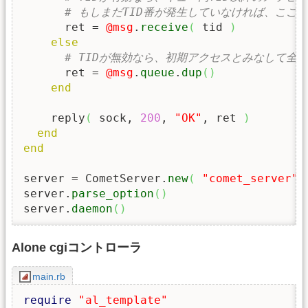
# もしまだTID番が発生していなければ、ここ
      ret = 
@msg
.
receive
(
 tid 
)
else
# TIDが無効なら、初期アクセスとみなして全
      ret = 
@msg
.
queue
.
dup
(
)
end
    reply
(
 sock, 
200
, 
"OK"
, ret 
)
end
end
server = CometServer.
new
(
"comet_server"
server.
parse_option
(
)
server.
daemon
(
)
Alone cgiコントローラ
main.rb
require
"al_template"