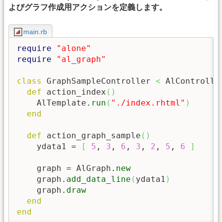
よびグラフ作成用アクションを定義します。
main.rb
require
"alone"
require
"al_graph"
class
 GraphSampleController 
<
 AlController
def
 action_index
(
)
    AlTemplate.
run
(
"./index.rhtml"
)
end
def
 action_graph_sample
(
)
    ydata1 = 
[
5
, 
3
, 
6
, 
3
, 
2
, 
5
, 
6
]
    graph = AlGraph.
new
    graph.
add_data_line
(
ydata1
)
    graph.
draw
end
end