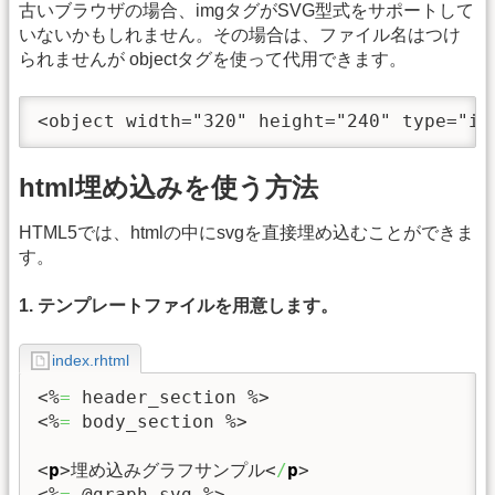
古いブラウザの場合、imgタグがSVG型式をサポートして
いないかもしれません。その場合は、ファイル名はつけ
られませんが objectタグを使って代用できます。
<object width="320" height="240" type="im
html埋め込みを使う方法
HTML5では、htmlの中にsvgを直接埋め込むことができま
す。
1. テンプレートファイルを用意します。
index.rhtml
<%
=
 header_section %>
<%
=
 body_section %>
<
p
>
埋め込みグラフサンプル
<
/
p
>
<%
=
 @graph_svg %>