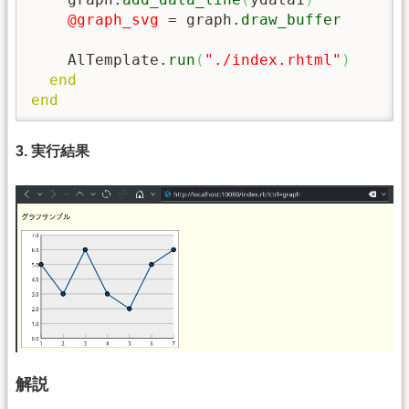
@graph_svg
 = graph.
draw_buffer
    AlTemplate.
run
(
"./index.rhtml"
)
end
end
3. 実行結果
解説