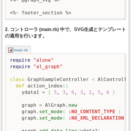
<%
=
 footer_section %>
2. コントローラ (main.rb) 中で、SVG生成とテンプレート
の適用を行います。
main.rb
require
"alone"
require
"al_graph"
class
 GraphSampleController 
<
 AlController
def
 action_index
(
)
    ydata1 = 
[
5
, 
3
, 
6
, 
3
, 
2
, 
5
, 
6
]
    graph = AlGraph.
new
    graph.
set_mode
(
:NO_CONTENT_TYPE
)
    graph.
set_mode
(
:NO_XML_DECLARATION
)
    graph.
add_data_line
(
ydata1
)